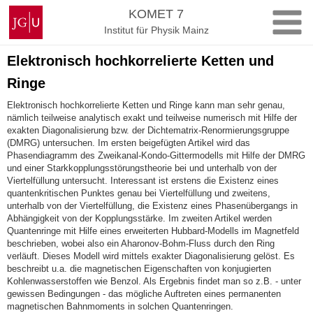
Zum
Johannes
KOMET 7
Inhalt
Gutenberg-
Institut für Physik Mainz
springen
Universität
Mainz
Elektronisch hochkorrelierte Ketten und
Ringe
Elektronisch hochkorrelierte Ketten und Ringe kann man sehr genau,
nämlich teilweise analytisch exakt und teilweise numerisch mit Hilfe der
exakten Diagonalisierung bzw. der Dichtematrix-Renormierungsgruppe
(DMRG) untersuchen. Im ersten beigefügten Artikel wird das
Phasendiagramm des Zweikanal-Kondo-Gittermodells mit Hilfe der DMRG
und einer Starkkopplungsstörungstheorie bei und unterhalb von der
Viertelfüllung untersucht. Interessant ist erstens die Existenz eines
quantenkritischen Punktes genau bei Viertelfüllung und zweitens,
unterhalb von der Viertelfüllung, die Existenz eines Phasenübergangs in
Abhängigkeit von der Kopplungsstärke. Im zweiten Artikel werden
Quantenringe mit Hilfe eines erweiterten Hubbard-Modells im Magnetfeld
beschrieben, wobei also ein Aharonov-Bohm-Fluss durch den Ring
verläuft. Dieses Modell wird mittels exakter Diagonalisierung gelöst. Es
beschreibt u.a. die magnetischen Eigenschaften von konjugierten
Kohlenwasserstoffen wie Benzol. Als Ergebnis findet man so z.B. - unter
gewissen Bedingungen - das mögliche Auftreten eines permanenten
magnetischen Bahnmoments in solchen Quantenringen.